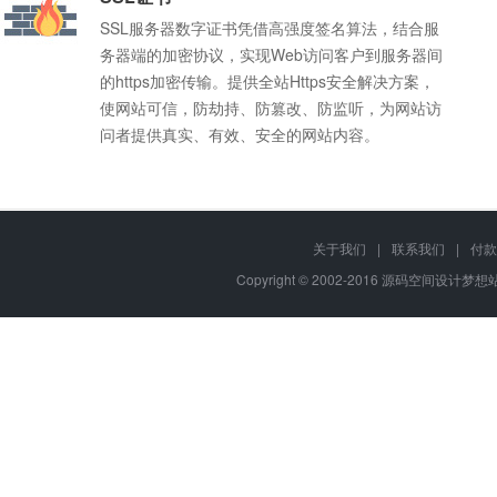
SSL服务器数字证书凭借高强度签名算法，结合服
务器端的加密协议，实现Web访问客户到服务器间
的https加密传输。提供全站Https安全解决方案，
使网站可信，防劫持、防篡改、防监听，为网站访
问者提供真实、有效、安全的网站内容。
关于我们
|
联系我们
|
付款
Q
我不懂程序，能使用源码空间设计梦想站的虚拟主机吗？
Copyright © 2002-2016 源码空间设计梦想站, 
您好，我们所有的
虚拟主机
都自带强大的管理面板，即使你不懂程序
A
老品牌
推荐使用我司的
云建站
、
成品网站
，不用懂程序，只需要添加网站
15年品质保障，主机严选品
牌，市场份额持续增长
Q
源码空间设计梦想站的虚拟主机支持多站点吗？
你好，我们的虚拟主机部分型号是支持多站点的，具体到各个型号，
A