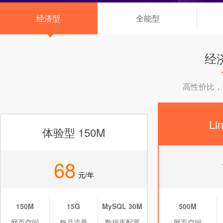
经济型
全能型
◆
经
高性价比，
Li
体验型 150M
68
元/年
150M
15G
MySQL 30M
500M
网页空间
每月流量
数据库配置
网页空间