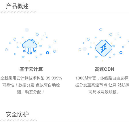
产品概述
香
ASP.NET商用型 1G
香港体验型 200M
云峰A型 1G
188
398
188
元/年
元/年
元/年
网页空间
1G
1G
25G
50G
10G
MSSQL 100M
MSSQL 50M
Mysql 50M
2G
1G
1G
基于云计算
高速CDN
网页空间
网页空间
每月流量
每月流量
每月流量
数据库配置
数据库配置
数据库配置
网页空间
网页空间
网页空间
全新采用云计算技术构架 99.999%
1000M带宽，多线路自由选择
可靠性！数据分发 点故障自动检
据分发至高速节点,让网 站访
操作系统:
操作系统:
操作系统:
操作系统:
操作系统:
操作系统:
Windows2012、Windows2008、
Windows2012、Windows2008
Windows2012、Windows2008、
Wind
Linux
Wind
Linux
Linux
测、动态分配！
同局域网般顺畅。
数据库:
数据库:
数据库:
数据库:
SQL Server 2008、MySQL5
SQL S
MySQ
SQL S
数据库:
数据库:
SQL Server 2008、MySQL5
MySQL5
支持语言:
支持语言:
支持语言:
支持语言:
Html/asp/php/cgi/aspx
Html/a
Jsp
Html/a
支持语言:
支持语言:
Html/asp/php/cgi/aspx
Html/asp/php/cgi
安全防护
机房地区:
机房地区:
机房地区:
机房地区:
国内电信
国内多
国内双
港台
机房地区:
机房地区:
国内双线/BGP机房
港台机房
赠送邮箱:
赠送邮箱:
赠送邮箱:
赠送邮箱:
5G
5G
5G
5G
赠送邮箱:
赠送邮箱:
5G
5G