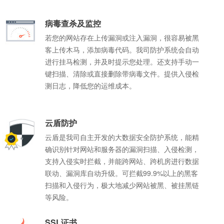
空间大小:
空间大小:
空间大小:
空间大小:
1G+赠送100M
2G+赠
1G+赠
1G+赠
空间大小:
空间大小:
1G+赠送200M
200M+赠送40M
病毒查杀及监控
立即购买
查看详情
立即购
立即购
立即购
若您的网站存在上传漏洞或注入漏洞，很容易被黑
立即购买
立即购买
查看详情
查看详情
客上传木马，添加病毒代码。我司防护系统会自动
进行挂马检测，并及时提示您处理。还支持手动一
键扫描、清除或直接删除带病毒文件。提供入侵检
测日志，降低您的运维成本。
云盾防护
云盾是我司自主开发的大数据安全防护系统，能精
确识别针对网站和服务器的漏洞扫描、入侵检测，
支持入侵实时拦截，并能跨网站、跨机房进行数据
联动、漏洞库自动升级。可拦截99.9%以上的黑客
扫描和入侵行为，极大地减少网站被黑、被挂黑链
等风险。
SSL证书